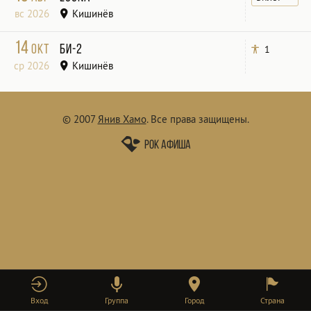
вс 2026
Кишинёв
14
окт
Би-2
1
ср 2026
Кишинёв
© 2007
Янив Хамо
.
Все права защищены.
Рок афиша
Вход
Группа
Город
Страна