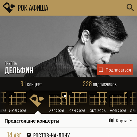
Рок Афиша
Группа
Дельфин
31
228
Концерт
Подписчиков
026
ИЮЛ 2026
АВГ 2026
СЕН 2026
ОКТ 2026
НОЯ 2026
ДЕК
Предстоящие концерты
Карта
14
авг
Ростов-на-Дону