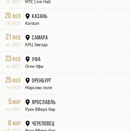
пт 2027
МТС Live Hall
20
фев
Казань
сб 2027
Korston
21
фев
Самара
вс 2027
КРЦ Звезда
23
фев
Уфа
вт 2027
Огни Уфы
25
фев
Оренбург
чт 2027
Марсово поле
5
мар
Ярославль
пт 2027
Руки ВВерх бар
6
мар
Череповец
сб 2027
Руки ВВерх бар