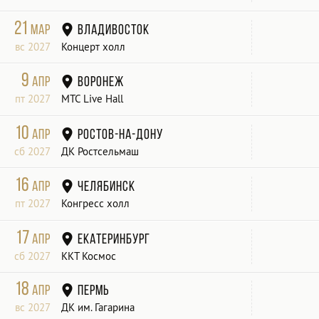
21
мар
Владивосток
вс 2027
Концерт холл
9
апр
Воронеж
пт 2027
МТС Live Hall
10
апр
Ростов-на-Дону
сб 2027
ДК Ростсельмаш
16
апр
Челябинск
пт 2027
Конгресс холл
17
апр
Екатеринбург
сб 2027
ККТ Космос
18
апр
Пермь
вс 2027
ДК им. Гагарина