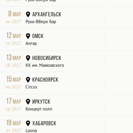
8
мар
Архангельск
пн 2027
Руки ВВерх бар
12
мар
Омск
пт 2027
Ангар
13
мар
Новосибирск
сб 2027
КК им. Маяковского
15
мар
Красноярск
пн 2027
Circus
17
мар
Иркутск
ср 2027
Концерт холл
19
мар
Хабаровск
пт 2027
Loona