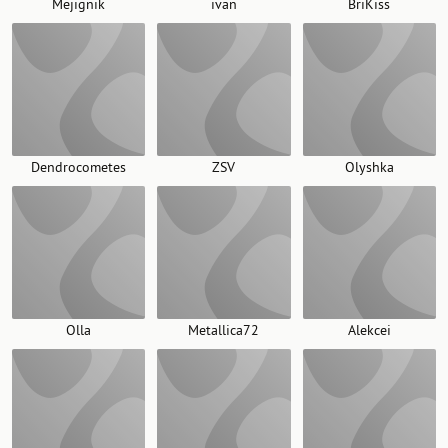
Mejignik
ivan
BriKiss
Dendrocometes
ZSV
Olyshka
Olla
Metallica72
Alekcei