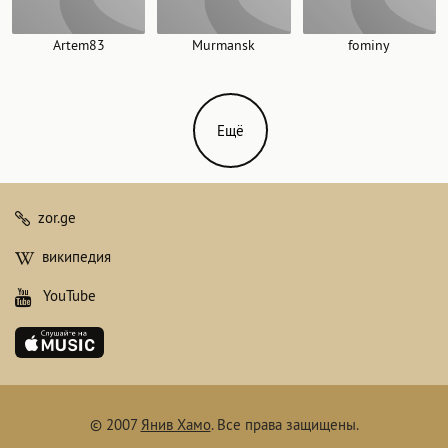
Artem83
Murmansk
fominy
Ещё
zor.ge
википедия
YouTube
© 2007
Янив Хамо
.
Все права защищены.