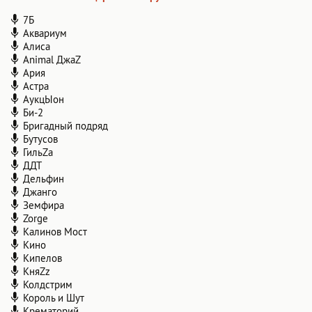
7Б
Аквариум
Алиса
Animal ДжаZ
Ария
Астра
АукцЫон
Би-2
Бригадный подряд
Бутусов
ГильZа
ДДТ
Дельфин
Джанго
Земфира
Zorge
Калинов Мост
Кино
Кипелов
КняZz
Колдстрим
Король и Шут
Крематорий