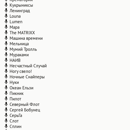
Кукрыниксы
Ленинград
Louna
Lumen
Мара
The MATRIXX
Машина времени
Мельница
Мумий Тролль
Мураками
НАИВ
Несчастный Случай
Ногу свело!
Ночные Снайперы
Нуки
Океан Ельзи
Пикник
Пилот
Северный Флот
Сергей Бобунец
СерьГа
Слот
Сплин